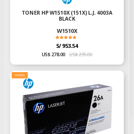
TONER HP W1510X (151X) L.J. 4003A
BLACK
W1510X
S/ 953.54
US$ 278.00
US$ 295.00
OFERTA