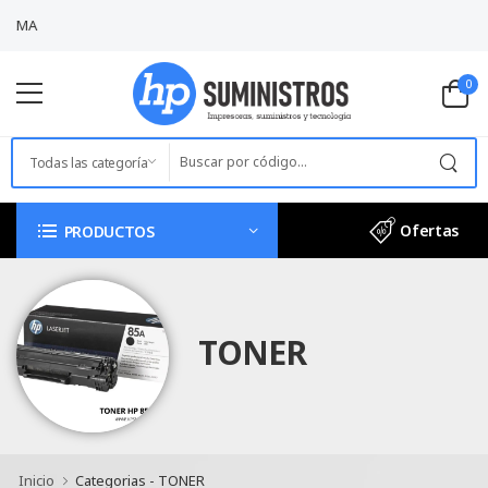
VISITANOS EN:
AV. BOLIVI
0
Ofertas
PRODUCTOS
TONER
Inicio
Categorias - TONER