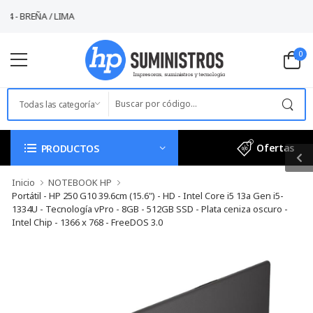
 - BREÑA / LIMA
0
Ofertas
PRODUCTOS
Inicio
NOTEBOOK HP
Portátil - HP 250 G10 39.6cm (15.6") - HD - Intel Core i5 13a Gen i5-
1334U - Tecnología vPro - 8GB - 512GB SSD - Plata ceniza oscuro -
Intel Chip - 1366 x 768 - FreeDOS 3.0