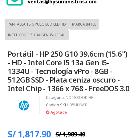
ventas@hpsuministros.com
PANTALLA 15.6 PULG LCD LED HD
MARCA INTEL
INTEL CORE I5 13A GEN I5-1334U
Portátil - HP 250 G10 39.6cm (15.6")
- HD - Intel Core i5 13a Gen i5-
1334U - Tecnología vPro - 8GB -
512GB SSD - Plata ceniza oscuro -
Intel Chip - 1366 x 768 - FreeDOS 3.0
Categoría:
NOTEBOOK HP
Codigo SKU:
B5UU9AT
Agotado
S/ 1,817.90
S/ 1,989.40