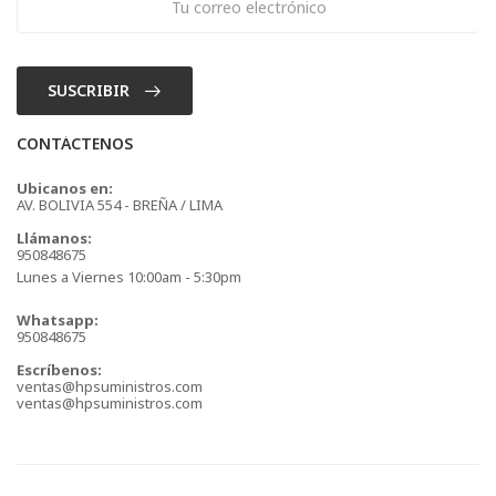
SUSCRIBIR
CONTÁCTENOS
Ubicanos en:
AV. BOLIVIA 554 - BREÑA / LIMA
Llámanos:
950848675
Lunes a Viernes 10:00am - 5:30pm
Whatsapp:
950848675
Escríbenos:
ventas@hpsuministros.com
ventas@hpsuministros.com