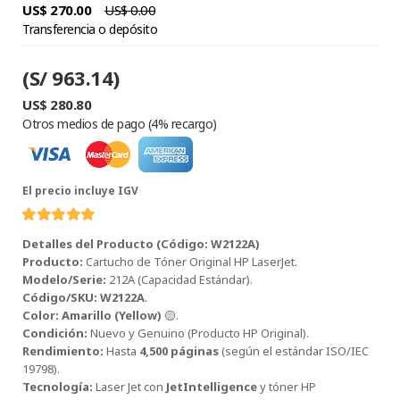
US$ 270.00
US$ 0.00
Transferencia o depósito
(S/ 963.14)
US$ 280.80
Otros medios de pago (4% recargo)
El precio incluye IGV
TONER HP
Detalles del Producto (Código: W2122A)
W1510X
Producto:
Cartucho de Tóner Original HP LaserJet.
(151X) L.J.
Modelo/Serie:
212A (Capacidad Estándar).
4003A BLACK
Código/SKU:
W2122A
.
W1510X
TONER HP
Color:
Amarillo (Yellow)
🟡.
CF226A (26A)
Condición:
Nuevo y Genuino (Producto HP Original).
L.J.P M402
Rendimiento:
Hasta
4,500 páginas
(según el estándar ISO/IEC
NEGRO
19798).
CF226A
TONER HP
Tecnología:
Laser Jet con
JetIntelligence
y tóner HP