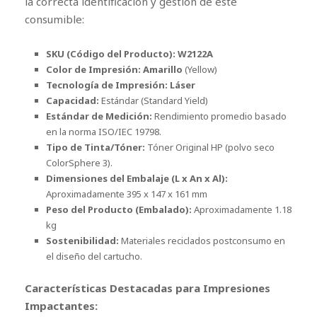
la correcta identificación y gestión de este
consumible:
SKU (Código del Producto):
W2122A
Color de Impresión:
Amarillo
(Yellow)
Tecnología de Impresión:
Láser
Capacidad:
Estándar (Standard Yield)
Estándar de Medición:
Rendimiento promedio basado
en la norma ISO/IEC 19798.
Tipo de Tinta/Tóner:
Tóner Original HP (polvo seco
ColorSphere 3).
Dimensiones del Embalaje (L x An x Al):
Aproximadamente 395 x 147 x 161 mm
Peso del Producto (Embalado):
Aproximadamente 1.18
kg
Sostenibilidad:
Materiales reciclados postconsumo en
el diseño del cartucho.
Características Destacadas para Impresiones
Impactantes: