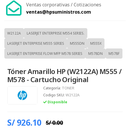
Ventas corporativas / Cotizaciones
ventas@hpsuministros.com
W2122A
LASERJET ENTERPRISE M554 SERIES.
LASERJET ENTERPRISE M555 SERIES
M555DN
M555X
LASERJET ENTERPRISE FLOW MFP M578 SERIES
M578DN
M578F
Tóner Amarillo HP (W2122A) M555 /
M578 - Cartucho Original
Categoría:
TONER
Codigo SKU:
W2122A
Disponible
S/ 926.10
S/ 0.00