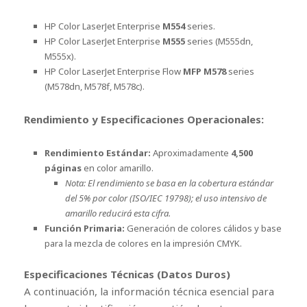
HP Color LaserJet Enterprise
M554
series.
HP Color LaserJet Enterprise
M555
series (M555dn,
M555x).
HP Color LaserJet Enterprise Flow
MFP M578
series
(M578dn, M578f, M578c).
Rendimiento y Especificaciones Operacionales:
Rendimiento Estándar:
Aproximadamente
4,500
páginas
en color amarillo.
Nota: El rendimiento se basa en la cobertura estándar
del 5% por color (ISO/IEC 19798); el uso intensivo de
amarillo reducirá esta cifra.
Función Primaria:
Generación de colores cálidos y base
para la mezcla de colores en la impresión CMYK.
Especificaciones Técnicas (Datos Duros)
A continuación, la información técnica esencial para