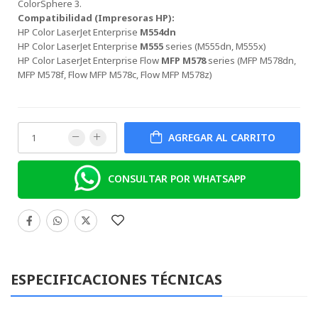
213A HP
ColorSphere 3.
LaserJet
Compatibilidad (Impresoras HP):
Enterprise
HP Color LaserJet Enterprise
M554dn
5700, 6700,
HP Color LaserJet Enterprise
M555
series (M555dn, M555x)
5800, 6801
HP Color LaserJet Enterprise Flow
MFP M578
series (MFP M578dn,
w2132a
MFP M578f, Flow MFP M578c, Flow MFP M578z)
YELLOW
W2132A
AGREGAR AL CARRITO
CONSULTAR POR WHATSAPP
ESPECIFICACIONES TÉCNICAS