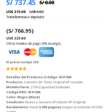
S/ 737.45
S/ 0.00
US$ 215.00
US$ 0.00
Transferencia o depósito
(S/ 766.95)
US$ 223.60
Otros medios de pago (4% recargo)
El precio incluye IGV
Detalles del Producto (Código: W2120A
Producto:
Cartucho de Tóner Original HP LaserJet.
Modelo/Serie:
212A (Capacidad Estándar).
Código/SKU:
W2120A
.
Color:
Negro (Black)
.
Condición:
Nuevo y Genuino (Producto HP Original).
Rendimiento:
Hasta
5,500 páginas
(según el estándar ISO/IEC
19798).