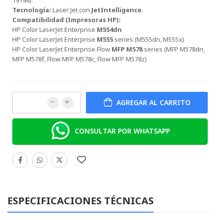
Tecnología:
Laser Jet con
JetIntelligence
.
Compatibilidad (Impresoras HP):
HP Color LaserJet Enterprise
M554dn
HP Color LaserJet Enterprise
M555
series (M555dn, M555x)
HP Color LaserJet Enterprise Flow
MFP M578
series (MFP M578dn,
MFP M578f, Flow MFP M578c, Flow MFP M578z)
AGREGAR AL CARRITO
CONSULTAR POR WHATSAPP
ESPECIFICACIONES TÉCNICAS