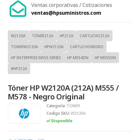
Ventas corporativas / Cotizaciones
ventas@hpsuministros.com
W2120A
TÓNER212A
HP212A
CARTUCHO212A
TONERW2120A
HPW2120A
CARTUCHONEGRO
HP ENTERPRISE M555 SERIES
HP M554DN
HP M555DN
#HP212A
Tóner HP W2120A (212A) M555 /
M578 - Negro Original
Categoría:
TONER
Codigo SKU:
W2120A
Disponible