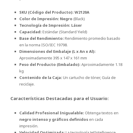
SKU (Código del Producto):
W2120A
Color de Impresión:
Negro
(Black)
Tecnología de Impresión:
Láser
Capacidad:
Estándar (Standard Yield)
Base del Rendimiento:
Rendimiento promedio basado
en la norma ISO/IEC 19798.
Dimensiones del Embalaje (L x An x Al):
Aproximadamente 395 x 147 x 161 mm
Peso del Producto (Embalado):
Aproximadamente 1.18
kg
Contenido de la Caja:
Un cartucho de tóner, Guía de
reciclaje.
Características Destacadas para el Usuario:
Calidad Profesional Inigualable:
Obtenga textos en
negro intenso y gráficos definidos
en cada
impresión.
Velocidad Optimizada:
La tecnología JetIntelligence