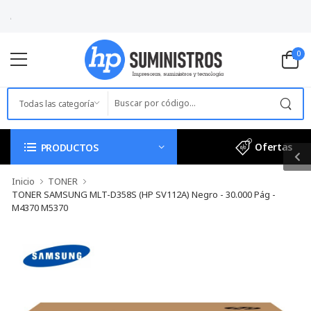
VISITANOS EN:
AV. BOLIV
0
Ofertas
PRODUCTOS
Inicio
TONER
TONER SAMSUNG MLT-D358S (HP SV112A) Negro - 30.000 Pág -
M4370 M5370