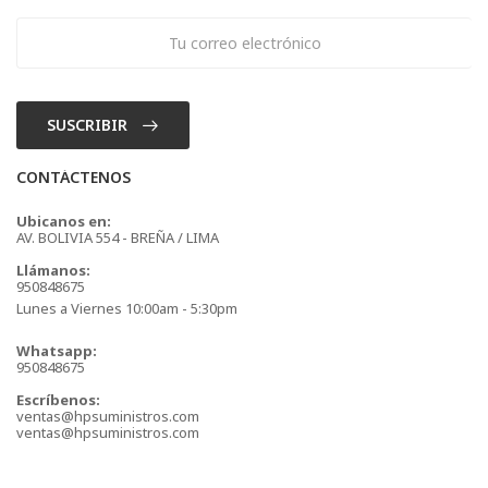
SUSCRIBIR
CONTÁCTENOS
Ubicanos en:
AV. BOLIVIA 554 - BREÑA / LIMA
Llámanos:
950848675
Lunes a Viernes 10:00am - 5:30pm
Whatsapp:
950848675
Escríbenos:
ventas@hpsuministros.com
ventas@hpsuministros.com