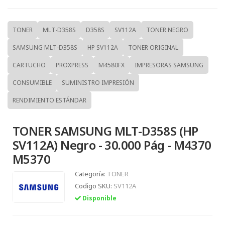
TONER
MLT-D358S
D358S
SV112A
TONER NEGRO
SAMSUNG MLT-D358S
HP SV112A
TONER ORIGINAL
CARTUCHO
PROXPRESS
M4580FX
IMPRESORAS SAMSUNG
CONSUMIBLE
SUMINISTRO IMPRESIÓN
RENDIMIENTO ESTÁNDAR
TONER SAMSUNG MLT-D358S (HP
SV112A) Negro - 30.000 Pág - M4370
M5370
Categoría:
TONER
Codigo SKU:
SV112A
Disponible