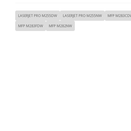
LASERJET PRO M255DW
LASERJET PRO M255NW
MFP M283CD
MFP M283FDW
MFP M282NW