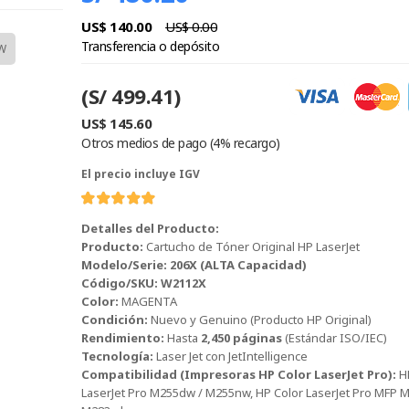
US$ 140.00
US$ 0.00
Transferencia o depósito
W
(S/ 499.41)
US$ 145.60
Otros medios de pago (4% recargo)
El precio incluye IGV
Detalles del Producto:
Producto:
Cartucho de Tóner Original HP LaserJet
Modelo/Serie:
206X (ALTA Capacidad)
Código/SKU:
W2112X
Color:
MAGENTA
Condición:
Nuevo y Genuino (Producto HP Original)
Rendimiento:
Hasta
2,450 páginas
(Estándar ISO/IEC)
Tecnología:
Laser Jet con JetIntelligence
Compatibilidad (Impresoras HP Color LaserJet Pro):
H
LaserJet Pro M255dw / M255nw, HP Color LaserJet Pro MFP 