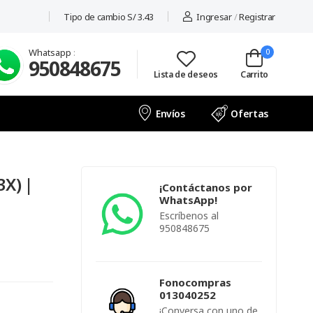
Tipo de cambio S/ 3.43
Ingresar
/
Registrar
Whatsapp
:
0
950848675
Lista de deseos
Carrito
Envíos
Ofertas
X) |
¡Contáctanos por
WhatsApp!
Escríbenos al
950848675
Fonocompras
013040252
¡Conversa con uno de