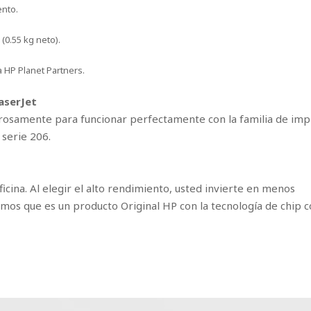
ento.
0.55 kg neto).
a HP Planet Partners.
aserJet
rosamente para funcionar perfectamente con la familia de im
 serie 206.
icina. Al elegir el alto rendimiento, usted invierte en menos
os que es un producto Original HP con la tecnología de chip c