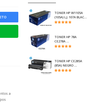
W1510X
TONER HP W1105A
RITO
4003A BLACK
(105A) L.J. 107A BLACK
1,000 PGS.
W1105A
CF226A
TONER HP 78A
M402
CE278A
CE278A
213A HP
TONER HP CE285A
erprise
(85A) NEGRO
5800, 6801
CE285A
LLOW
ntos a
ipos