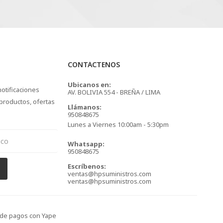
CONTÁCTENOS
Ubicanos en:
notificaciones
AV. BOLIVIA 554 - BREÑA / LIMA
productos, ofertas
Llámanos:
950848675
Lunes a Viernes 10:00am - 5:30pm
Whatsapp:
950848675
Escríbenos:
ventas@hpsuministros.com
ventas@hpsuministros.com
s de pagos con Yape