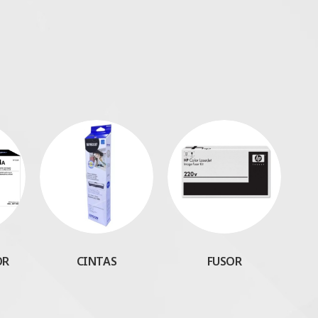
OR
CINTAS
FUSOR
M