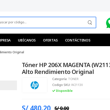
MPRESA
UBÍCANOS
OFERTAS
CONTÁCTENOS
imiento Original
Tóner HP 206X MAGENTA (W2113
Alto Rendimiento Original
Categoría:
TONER
Codigo SKU:
W2113X
Disponible
S/ 480.20
S/ 0.00