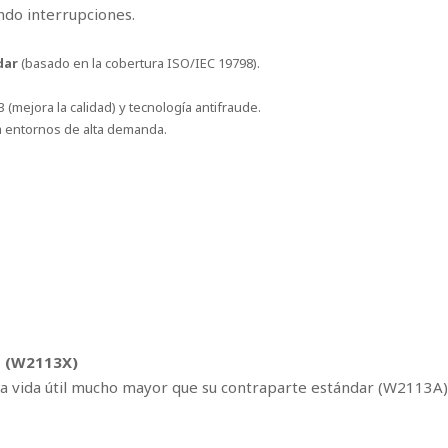
do interrupciones.
dar
(basado en la cobertura ISO/IEC 19798).
 (mejora la calidad) y tecnología antifraude.
ra entornos de alta demanda.
ho (W2113X)
na vida útil mucho mayor que su contraparte estándar (W2113A)