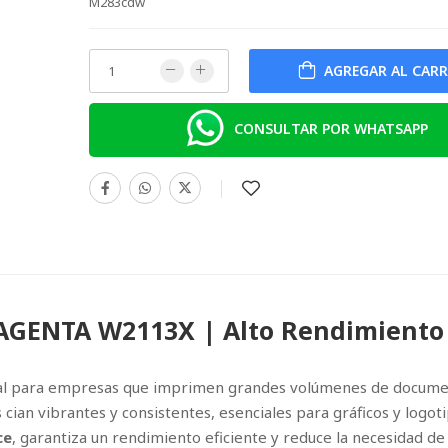
M283cdw
TONER HP 
AGREGAR AL CAR
(151X) L.J. 
W1510X
CONSULTAR POR WHATSAPP
TONER HP 
(26A) L.J.P 
NEGRO
CF226A
TONER HP 
LaserJet Ent
5700, 6700, 
w2132a YE
AGENTA W2113X | Alto Rendimiento
W2132A
eal para empresas que imprimen grandes volúmenes de docume
 cian vibrantes y consistentes, esenciales para gráficos y logot
ce
, garantiza un rendimiento eficiente y reduce la necesidad de