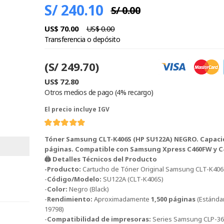
S/ 240.10
S/ 0.00
US$ 70.00
US$ 0.00
Transferencia o depósito
(S/ 249.70)
US$ 72.80
Otros medios de pago (4% recargo)
El precio incluye IGV
Tóner Samsung CLT-K406S (HP SU122A) NEGRO. Capacid
páginas. Compatible con Samsung Xpress C460FW y C
🖨️ Detalles Técnicos del Producto
-Producto:
Cartucho de Tóner Original Samsung CLT-K40
-
Código/Modelo:
SU122A (CLT-K406S)
-
Color:
Negro (Black)
-
Rendimiento:
Aproximadamente
1,500 páginas
(Estánda
19798)
-
Compatibilidad de impresoras:
Series Samsung CLP-360