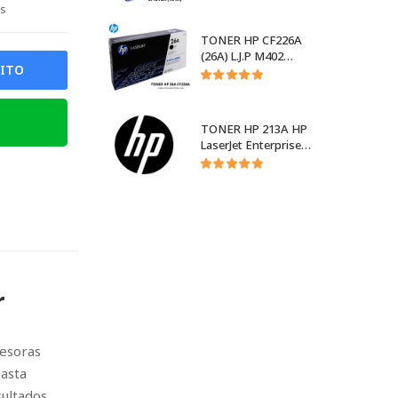
os
TONER HP CF226A
(26A) L.J.P M402
RITO
NEGRO
CF226A
TONER HP 213A HP
LaserJet Enterprise
5700, 6700, 5800, 6801
w2132a YELLOW
W2132A
r
resoras
hasta
sultados