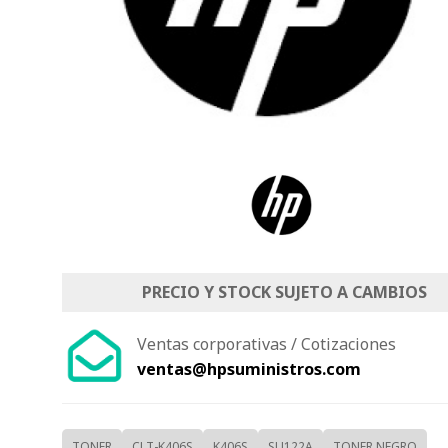
PRECIO Y STOCK SUJETO A CAMBIOS
Ventas corporativas / Cotizaciones
ventas@hpsuministros.com
TONER
CLT-K406S
K406S
SU122A
TONER NEGRO