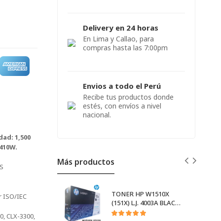
Delivery en 24 horas
En Lima y Callao, para
compras hasta las 7:00pm
Envios a todo el Perú
Recibe tus productos donde
estés, con envíos a nivel
nacional.
ad: 1,500
410W.
Más productos
6S
TONER HP W1510X
r ISO/IEC
(151X) L.J. 4003A BLACK
W1510X
, CLX-3300,