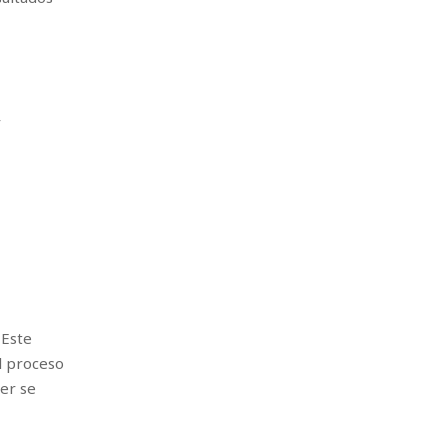
r
 Este
l proceso
ner se