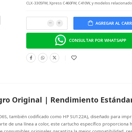
CLX-3305FW, Xpress C460FW, C410W, y modelos relacionad
AGREGAR AL CAR
CONSULTAR POR WHATSAPP
ro Original | Rendimiento Estánda
406S, también codificado como HP SU122A), diseñado para imp
rte de una línea a color, este cartucho específico proporciona 
de consumibles originales garantiza la mejor compatibilidad, re