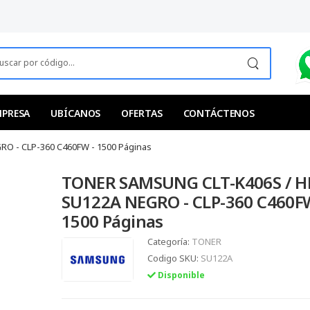
MPRESA
UBÍCANOS
OFERTAS
CONTÁCTENOS
O - CLP-360 C460FW - 1500 Páginas
TONER SAMSUNG CLT-K406S / H
SU122A NEGRO - CLP-360 C460FW
1500 Páginas
Categoría:
TONER
Codigo SKU:
SU122A
Disponible