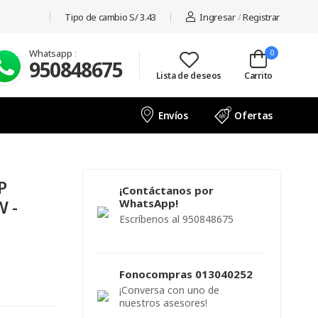
Tipo de cambio S/ 3.43
Ingresar
/
Registrar
Whatsapp
:
0
950848675
Lista de deseos
Carrito
Envíos
Ofertas
P
¡Contáctanos por
 -
WhatsApp!
Escríbenos al 950848675
Fonocompras 013040252
¡Conversa con uno de
nuestros asesores!