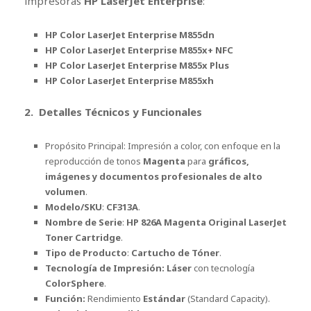
impresoras
HP LaserJet Enterprise
:
HP Color LaserJet Enterprise M855dn
HP Color LaserJet Enterprise M855x+ NFC
HP Color LaserJet Enterprise M855x Plus
HP Color LaserJet Enterprise M855xh
2. Detalles Técnicos y Funcionales
Propósito Principal: Impresión a color, con enfoque en la
reproducción de tonos
Magenta
para
gráficos,
imágenes y documentos profesionales de alto
volumen
.
Modelo/SKU
:
CF313A
.
Nombre de Serie
:
HP 826A Magenta Original LaserJet
Toner Cartridge
.
Tipo de Producto
:
Cartucho de Tóner
.
Tecnología de Impresión:
Láser
con tecnología
ColorSphere
.
Función:
Rendimiento
Estándar
(Standard Capacity).