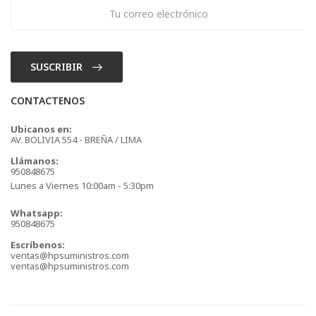
SUSCRIBIR
CONTÁCTENOS
Ubicanos en:
AV. BOLIVIA 554 - BREÑA / LIMA
Llámanos:
950848675
Lunes a Viernes 10:00am - 5:30pm
Whatsapp:
950848675
Escríbenos:
ventas@hpsuministros.com
ventas@hpsuministros.com