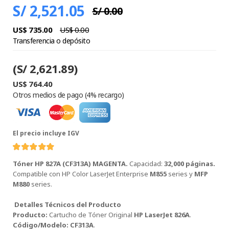
S/ 2,521.05
S/ 0.00
US$ 735.00
US$ 0.00
Transferencia o depósito
(S/ 2,621.89)
US$ 764.40
Otros medios de pago (4% recargo)
El precio incluye IGV
TONER HP
W1510X
(151X) L.J.
Tóner HP 827A (CF313A) MAGENTA.
Capacidad:
32,000 páginas.
4003A BLACK
Compatible con HP Color LaserJet Enterprise
M855
series y
MFP
W1510X
TONER HP
M880
series.
CF226A (26A)
L.J.P M402
Detalles Técnicos del Producto
NEGRO
Producto:
Cartucho de Tóner Original
HP LaserJet 826A
.
CF226A
TONER HP
Código/Modelo:
CF313A
.