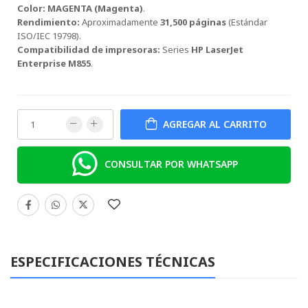
213A HP
Color:
MAGENTA (Magenta)
.
LaserJet
Rendimiento:
Aproximadamente
31,500 páginas
(Estándar
Enterprise
ISO/IEC 19798).
5700, 6700,
Compatibilidad de impresoras:
Series
HP LaserJet
5800, 6801
Enterprise M855
.
w2132a
YELLOW
W2132A
AGREGAR AL CARRITO
CONSULTAR POR WHATSAPP
ESPECIFICACIONES TÉCNICAS