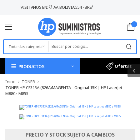
VISITANOS EN:
AV. BOLIVIA 554 - BREÑA / LIMA
0
Ofertas
PRODUCTOS
Inicio
TONER
TONER HP CF313A (826A)MAGENTA - Original 15K | HP LaserJet
M880z M855
PRECIO Y STOCK SUJETO A CAMBIOS