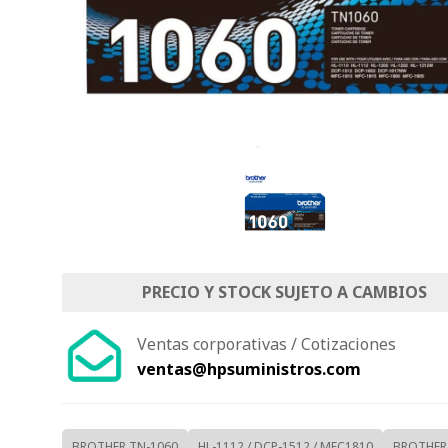
PRECIO Y STOCK SUJETO A CAMBIOS
Ventas corporativas / Cotizaciones
ventas@hpsuministros.com
BROTHER TN-1060
HL-1112 / DCP-1512 / MFC1810
BROTHER