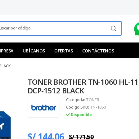
MPRESA
UBÍCANOS
OFERTAS
CONTÁCTENOS
BLACK
TONER BROTHER TN-1060 HL-11
DCP-1512 BLACK
Categoría:
TONER
Codigo SKU:
TN-1060
Disponible
S/ 144.06
S/ 171.50