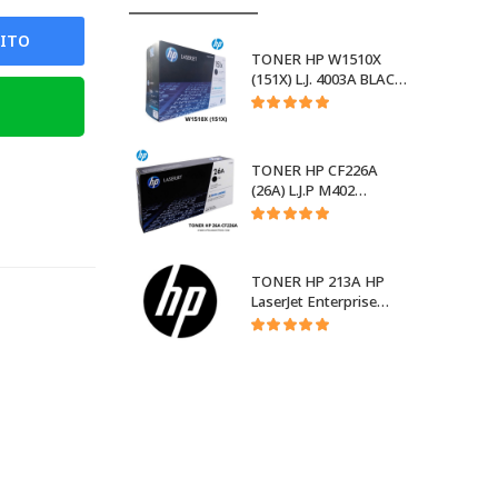
RITO
TONER HP W1510X
(151X) L.J. 4003A BLACK
W1510X
TONER HP CF226A
(26A) L.J.P M402
NEGRO
CF226A
TONER HP 213A HP
LaserJet Enterprise
5700, 6700, 5800, 6801
w2132a YELLOW
W2132A