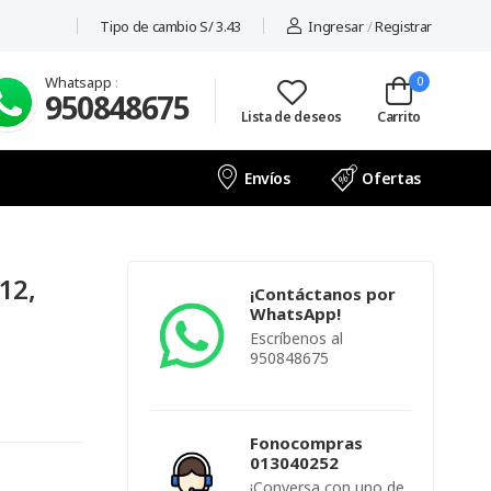
Tipo de cambio S/ 3.43
Ingresar
/
Registrar
Whatsapp
:
0
950848675
Lista de deseos
Carrito
Envíos
Ofertas
12,
¡Contáctanos por
WhatsApp!
Escríbenos al
950848675
Fonocompras
013040252
¡Conversa con uno de